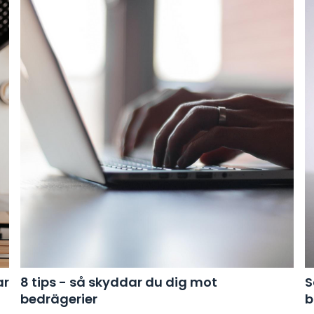
ar
8 tips - så skyddar du dig mot
S
bedrägerier
b