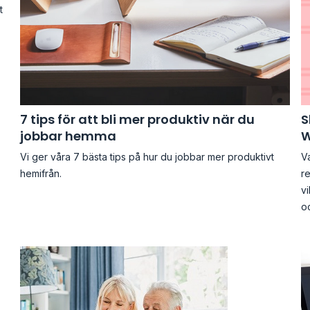
t
7 tips för att bli mer produktiv när du
S
jobbar hemma
W
Vi ger våra 7 bästa tips på hur du jobbar mer produktivt
V
hemifrån.
re
vi
o