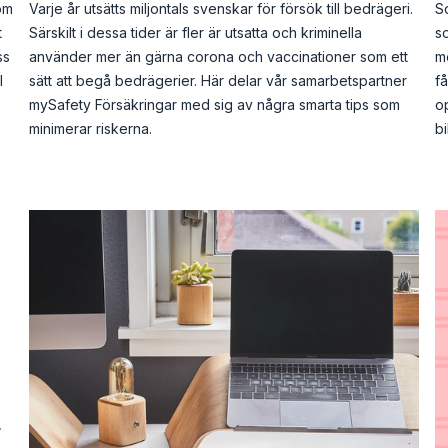
om
Varje år utsätts miljontals svenskar för försök till bedrägeri.
S
t
Särskilt i dessa tider är fler är utsatta och kriminella
so
ss
använder mer än gärna corona och vaccinationer som ett
me
I
sätt att begå bedrägerier. Här delar vår samarbetspartner
f
mySafety Försäkringar med sig av några smarta tips som
op
minimerar riskerna.
bi
r