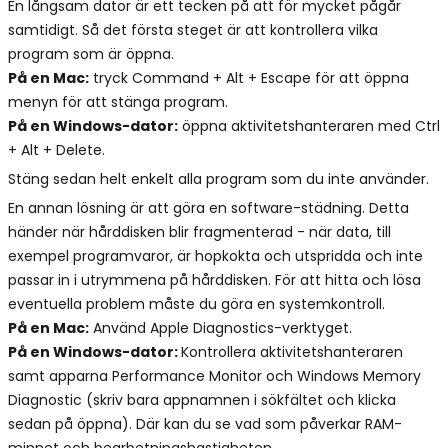
En långsam dator är ett tecken på att för mycket pågår
samtidigt. Så det första steget är att kontrollera vilka
program som är öppna.
På en Mac:
tryck Command + Alt + Escape för att öppna
menyn för att stänga program.
På en Windows-dator:
öppna aktivitetshanteraren med Ctrl
+ Alt + Delete.
Stäng sedan helt enkelt alla program som du inte använder.
En annan lösning är att göra en software-städning. Detta
händer när hårddisken blir fragmenterad - när data, till
exempel programvaror, är hopkokta och utspridda och inte
passar in i utrymmena på hårddisken. För att hitta och lösa
eventuella problem måste du göra en systemkontroll.
På en Mac:
Använd Apple Diagnostics-verktyget.
På en Windows-dator:
Kontrollera aktivitetshanteraren
samt apparna Performance Monitor och Windows Memory
Diagnostic (skriv bara appnamnen i sökfältet och klicka
sedan på öppna). Där kan du se vad som påverkar RAM-
minnet och bearbetningshastigheten.