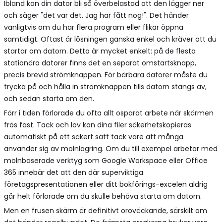
Ibland kan din dator bli så överbelastad att den lägger ner
och säger "det var det. Jag har fått nog!". Det händer
vanligtvis om du har flera program eller flikar öppna
samtidigt. Oftast är lösningen ganska enkel och kräver att du
startar om datorn. Detta är mycket enkelt: på de flesta
stationära datorer finns det en separat omstartsknapp,
precis brevid strömknappen. För bärbara datorer måste du
trycka på och hålla in strömknappen tills datorn stängs av,
och sedan starta om den.
Förr i tiden förlorade du ofta allt osparat arbete när skärmen
frös fast. Tack och lov kan dina filer säkerhetskopieras
automatiskt på ett säkert sätt tack vare att många
använder sig av molnlagring. Om du till exempel arbetar med
molnbaserade verktyg som Google Workspace eller Office
365 innebär det att den där superviktiga
företagspresentationen eller ditt bokförings-excelen aldrig
går helt förlorade om du skulle behöva starta om datorn.
Men en frusen skärm är definitivt oroväckande, särskilt om