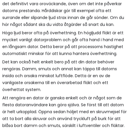
det definitivt vara oroväckande, även om det inte påverkar
datorns prestanda. Hårddiskar gör till exempel ofta ett
surrande eller slipande ljud strax innan de går sönder. Om du
hör något sådant ska du vidta åtgärder så snart du kan.
Höga ljud beror ofta på överhettning. En högljudd fläkt är ett
mycket vanligt datorproblem och går ofta hand i hand med
en långsam dator. Detta beror på att processorns hastighet
automatiskt minskar för att kunna hantera överhettning.
Det kan också helt enkelt bero på att din dator behöver
rengöras. Damm, smuts och annat kan täppa till datorns
insida och orsaka minskat luftflöde. Detta är en av de
vanligaste orsakerna till en överarbetad fläkt och ett
överhettat system.
Att rengöra en dator är ganska enkelt och är något som de
flesta datoranvändare kan göra själva. Se först till att datorn
är helt urkopplad. Öppna sedan höljet med en skruvmejsel för
att ta bort alla skruvar och använd tryckluft på burk för att
blåsa bort damm och smuts, särskilt i luftventiler och fläktar.