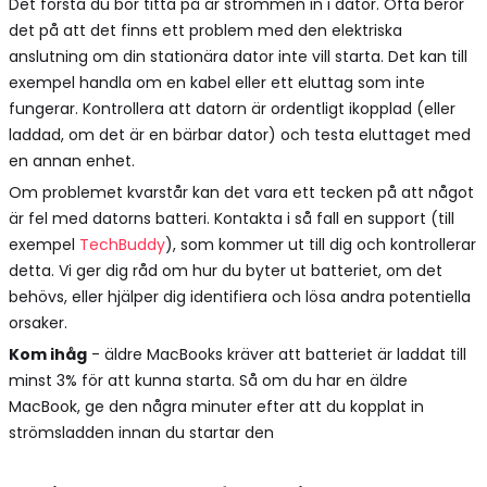
Det första du bör titta på är strömmen in i dator. Ofta beror
det på att det finns ett problem med den elektriska
anslutning om din stationära dator inte vill starta. Det kan till
exempel handla om en kabel eller ett eluttag som inte
fungerar. Kontrollera att datorn är ordentligt ikopplad (eller
laddad, om det är en bärbar dator) och testa eluttaget med
en annan enhet.
Om problemet kvarstår kan det vara ett tecken på att något
är fel med datorns batteri. Kontakta i så fall en support (till
exempel
TechBuddy
), som kommer ut till dig och kontrollerar
detta. Vi ger dig råd om hur du byter ut batteriet, om det
behövs, eller hjälper dig identifiera och lösa andra potentiella
orsaker.
Kom ihåg
- äldre MacBooks kräver att batteriet är laddat till
minst 3% för att kunna starta. Så om du har en äldre
MacBook, ge den några minuter efter att du kopplat in
strömsladden innan du startar den