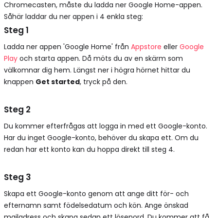
Chromecasten, måste du ladda ner Google Home-appen.
Såhär laddar du ner appen i 4 enkla steg:
Steg 1
Ladda ner appen 'Google Home' från
Appstore
eller
Google
Play
och starta appen. Då möts du av en skärm som
välkomnar dig hem. Längst ner i högra hörnet hittar du
knappen
Get started
, tryck på den.
Steg 2
Du kommer efterfrågas att logga in med ett Google-konto.
Har du inget Google-konto, behöver du skapa ett. Om du
redan har ett konto kan du hoppa direkt till steg 4.
Steg 3
Skapa ett Google-konto genom att ange ditt för- och
efternamn samt födelsedatum och kön. Ange önskad
mailadress och skapa sedan ett lösenord. Du kommer att få