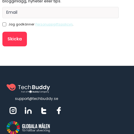
blogginlägg, nyheter eller tips.
Jag godkänner
Personuppgiftspolicyn
.
support@techbuddy.se