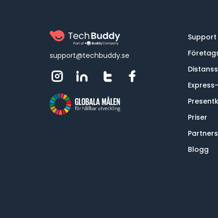
Support
Företag
support@techbuddy.se
Distans
Express
Presentk
Priser
Partner
Blogg