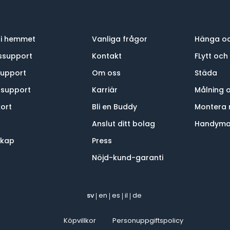
 i hemmet
Vanliga frågor
Hänga oc
ssupport
Kontakt
FLytt och
support
Om oss
Städa
-support
Karriär
Målning 
ort
Bli en Buddy
Montera 
Anslut ditt bolag
Handym
skap
Press
Nöjd-kund-garanti
sv
en
es
il
de
|
|
|
|
Köpvillkor
Personuppgiftspolicy