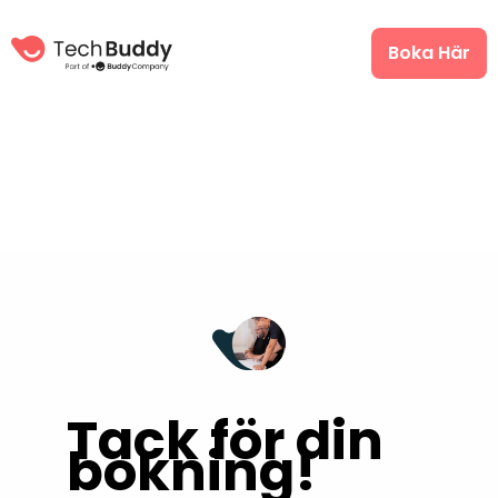
Boka Här
Tack för din
bokning!