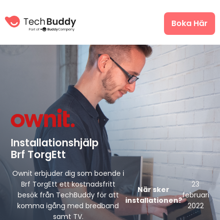
Boka Här
Installationshjälp
Brf TorgEtt
Ownit erbjuder dig som boende i
Brf TorgEtt ett kostnadsfritt
23
När sker
besök från TechBuddy för att
februari
installationen?
komma igång med bredband
2022
samt TV.